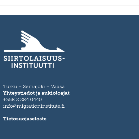
Turku – Seinäjoki – Vaasa
Yhteystiedot ja aukioloajat
+358 2 284 0440
info@migrationinstitute.fi
Tietosuojaseloste