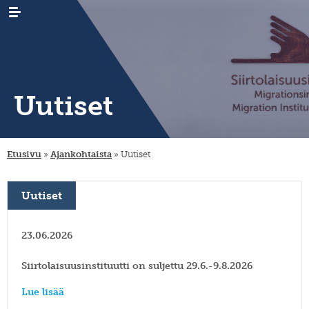
Uutiset
AJANKOHTAISTA
uutiset
Etusivu
»
Ajankohtaista
»
Uutiset
tapahtumat
TUTKIMUS
maastamuutto
uutiskirjeet
maahanmuutto
ARKISTO
sukututkimus
/
Uutiset
siirtolaisrekisteri
maan
KIRJASTO
digiaineistot
sisäinen
muutto
hankkeet
JULKAISUT
tervetuloa,
23.06.2026
tervemenoa
hankkeet
keruut
-
INSTITUUTTI
organisaatio
podcast
ja
Siirtolaisuusinstituutti on suljettu 29.6.-9.8.2026
vierailevat
lahjoita
säännöt
YHTEYSTIEDOT
tutkijat
julkaisusarjat
Lue lisää
strategia
FI
migration-