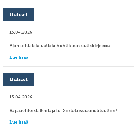
SWE
muuttoliike
henkilöstö
EN
Uutiset
finnish
apurahat
yearbook
of
väitöskirjapalkinto
population
15.04.2026
research
meille
töihin
siirtolaisuusinstituutin
Ajankohtaisia uutisia huhtikuun uutiskirjeessä
kiertävä
näyttely
Lue lisää
julkaise
meillä
verkkokauppa
Uutiset
15.04.2026
Vapaaehtoistallentajaksi Siirtolaisuusinstituuttiin!
Lue lisää