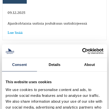
09.12.2025
Ajankohtaisia uutisia joulukuun uutiskirjeessä
Lue lisää
Uutiset
17.11.2025
Consent
Details
About
Ulkosuomalaisuus 2025 -kysely on auennut. Vastaa
14.12.2025 mennessä!
This website uses cookies
Lue lisää
We use cookies to personalise content and ads, to
provide social media features and to analyse our traffic.
We also share information about your use of our site with
Uutiset
our social media, advertising and analytics partners who