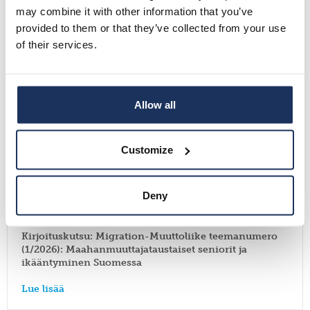
may combine it with other information that you’ve
provided to them or that they’ve collected from your use
06.11.2025
of their services.
Siirtolaisuusinstituutti kartoittaa jälleen maailmalla
asuvien suomalaisten elämäntilannetta ja
palvelutarpeita
Allow all
Lue lisää
Customize
Uutiset
Deny
30.10.2025
Kirjoituskutsu: Migration-Muuttoliike teemanumero
(1/2026): Maahanmuuttajataustaiset seniorit ja
ikääntyminen Suomessa
Lue lisää