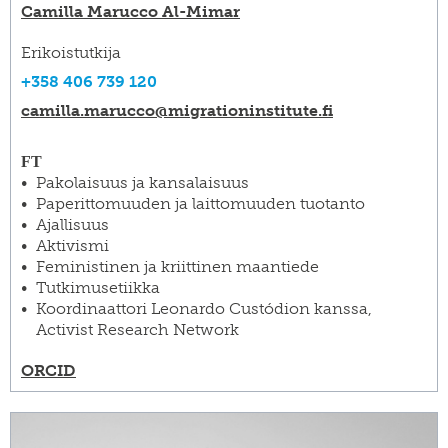
Camilla Marucco Al-Mimar
Erikoistutkija
+358 406 739 120
camilla.marucco@​migrationinstitute.fi
FT
Pakolaisuus ja kansalaisuus
Paperittomuuden ja laittomuuden tuotanto
Ajallisuus
Aktivismi
Feministinen ja kriittinen maantiede
Tutkimusetiikka
Koordinaattori Leonardo Custódion kanssa,
Activist Research Network
ORCID