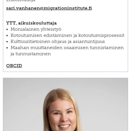
sari.vanhanen@​migrationinstitute.fi
YTT, aikuiskouluttaja
Monialainen yhteistyö
Kotoutumisen edistäminen ja kotoutumisprosessit
Kulttuuritietoinen ohjaus ja asiantuntijuus
Maahan muuttaneiden osaamisen tunnistaminen
ja tunnustaminen
ORCID