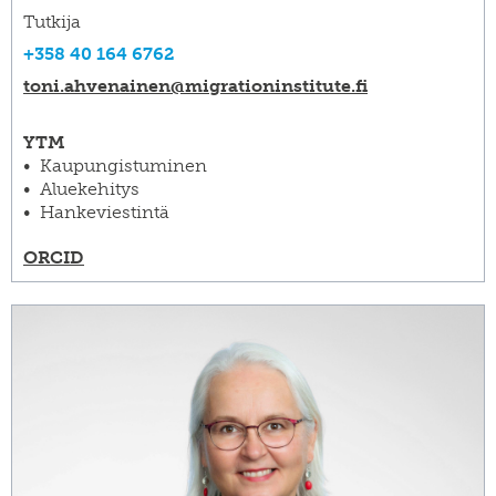
Tutkija
+358 40 164 6762
toni.ahvenainen@​migrationinstitute.fi
YTM
Kaupungistuminen
Aluekehitys
Hankeviestintä
ORCID