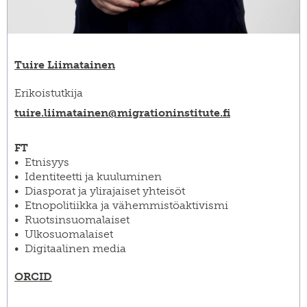
Tuire Liimatainen
Erikoistutkija
tuire.liimatainen@​migrationinstitute.fi
FT
Etnisyys
Identiteetti ja kuuluminen
Diasporat ja ylirajaiset yhteisöt
Etnopolitiikka ja vähemmistöaktivismi
Ruotsinsuomalaiset
Ulkosuomalaiset
Digitaalinen media
ORCID