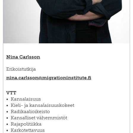
Nina Carlsson
Erikoistutkija
nina.carlsson@​migrationinstitute.fi
VTT
Kansalaisuus
Kieli- ja kansalaisuuskokeet
Radikaalioikeisto
Kansalliset vähemmistöt
Rajapolitiikka
Karkotettavuus