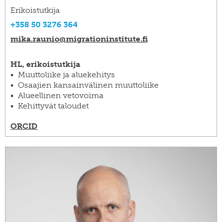
Erikoistutkija
+358 50 3276 364
mika.raunio@​migrationinstitute.fi
HL, erikoistutkija
Muuttoliike ja aluekehitys
Osaajien kansainvälinen muuttoliike
Alueellinen vetovoima
Kehittyvät taloudet
ORCID