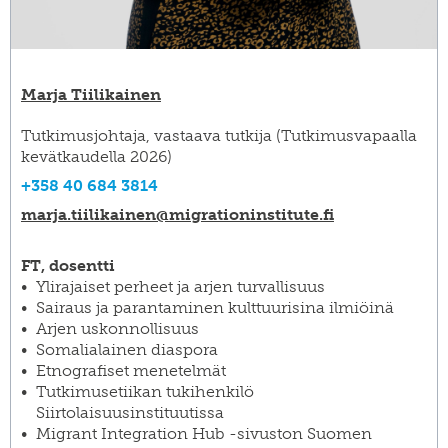
Marja Tiilikainen
Tutkimusjohtaja, vastaava tutkija (Tutkimusvapaalla
kevätkaudella 2026)
+358 40 684 3814
marja.tiilikainen@​migrationinstitute.fi
FT, dosentti
Ylirajaiset perheet ja arjen turvallisuus
Sairaus ja parantaminen kulttuurisina ilmiöinä
Arjen uskonnollisuus
Somalialainen diaspora
Etnografiset menetelmät
Tutkimusetiikan tukihenkilö
Siirtolaisuusinstituutissa
Migrant Integration Hub -sivuston Suomen