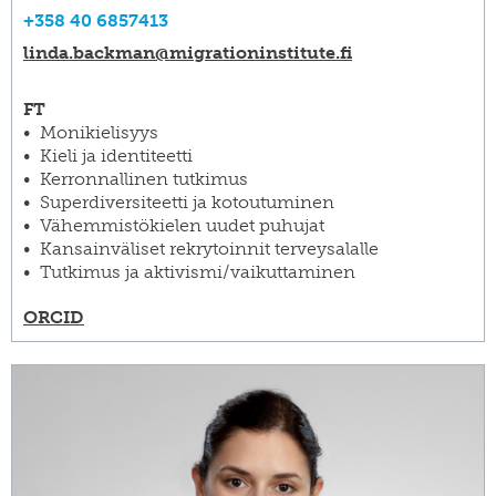
+358 40 6857413
linda.backman@​migrationinstitute.fi
FT
Monikielisyys
Kieli ja identiteetti
Kerronnallinen tutkimus
Superdiversiteetti ja kotoutuminen
Vähemmistökielen uudet puhujat
Kansainväliset rekrytoinnit terveysalalle
Tutkimus ja aktivismi/vaikuttaminen
ORCID