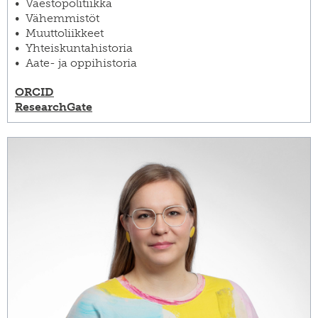
Väestöpolitiikka
Vähemmistöt
Muuttoliikkeet
Yhteiskuntahistoria
Aate- ja oppihistoria
ORCID
ResearchGate