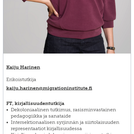
Kaiju Harinen
Erikoistutkija
kaiju.harinen@​migrationinstitute.fi
FT, kirjallisuudentutkija
Dekoloniaalinen tutkimus, rasisminvastainen
pedagogiikka ja sanataide
Intersektionaalisen syrjinnän ja siirtolaisuuden
representaatiot kirjallisuudessa