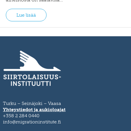
Lue lisää
Turku – Seinäjoki – Vaasa
Yhteystiedot ja aukioloajat
+358 2 284 0440
info@migrationinstitute.fi