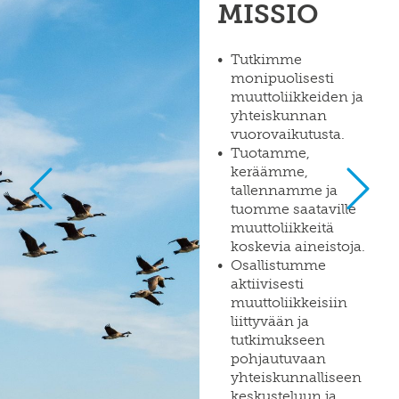
MISSIO
SWE
muuttoliike
henkilöstö
EN
finnish
apurahat
yearbook
Tutkimme
of
monipuolisesti
väitöskirjapalkinto
population
research
muuttoliikkeiden ja
meille
yhteiskunnan
töihin
siirtolaisuusinstituutin
vuorovaikutusta.
kiertävä
Tuotamme,
näyttely
keräämme,
julkaise
tallennamme ja
meillä
tuomme saataville
muuttoliikkeitä
verkkokauppa
koskevia aineistoja.
Osallistumme
aktiivisesti
muuttoliikkeisiin
liittyvään ja
tutkimukseen
pohjautuvaan
yhteiskunnalliseen
keskusteluun ja