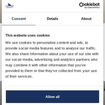
Consent
Details
About
Tutkimus
This website uses cookies
We use cookies to personalise content and ads, to
Siirtolaisuusinstituutin tutkimus keskittyy
provide social media features and to analyse our traffic.
muuttoliikkeisiin ja niiden vaikutuksiin. Tutkimme
We also share information about your use of our site with
muuttoliikkeitä niin nykypäivänä kuin
menneisyydessä. Siirtolaisuusinstituutin erityinen…
our social media, advertising and analytics partners who
may combine it with other information that you’ve
provided to them or that they’ve collected from your use
Lue lisää
of their services.
Allow all