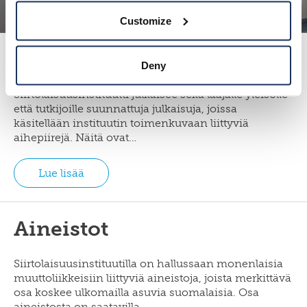
Customize
Julkaisut
Deny
Siirtolaisuusinstituutti julkaisee sekä laajalle yleisölle
että tutkijoille suunnattuja julkaisuja, joissa
käsitellään instituutin toimenkuvaan liittyviä
aihepiirejä. Näitä ovat…
Lue lisää
Aineistot
Siirtolaisuusinstituutilla on hallussaan monenlaisia
muuttoliikkeisiin liittyviä aineistoja, joista merkittävä
osa koskee ulkomailla asuvia suomalaisia. Osa
aineistosta on saatavilla…