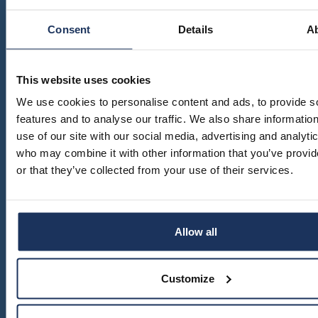
SWE
muuttoliike
henkilöstö
Tilaa uutiskirje
EN
Consent
Details
A
finnish
apurahat
yearbook
of
Uutiskirje ilmestyy 10 kertaa vuodessa.
väitöskirjapalkinto
population
research
This website uses cookies
meille
Uutiskirjeen tietosuojaseloste (docx)
töihin
siirtolaisuusinstituutin
We use cookies to personalise content and ads, to provide s
kiertävä
features and to analyse our traffic. We also share informatio
näyttely
use of our site with our social media, advertising and analyti
julkaise
who may combine it with other information that you’ve provi
meillä
or that they’ve collected from your use of their services.
verkkokauppa
Seuraa meitä
Allow all
Customize