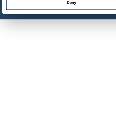
Deny
© Siirtolaisuusinstituutti