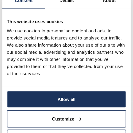
Consent
Details
About
PhD, dosentti
Kanadan ja Yhdysvaltojen muuttoliikkeiden ja
This website uses cookies
etnisyyden historia
We use cookies to personalise content and ads, to
asutuskolonialismi ja muuttoliikkeet
provide social media features and to analyse our traffic.
paikka, ympäristö ja yhteisöllisyys
We also share information about your use of our site with
kokemuksen ja tunteiden historia
ylirajainen kuolema ja suru
our social media, advertising and analytics partners who
monitieteelliset menetelmät
may combine it with other information that you’ve
provided to them or that they’ve collected from your use
ORCID
of their services.
Allow all
Uutiset
Customize
Tältä sivulta löydät Siirtolaisuusinstituutin