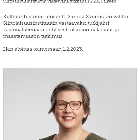
Siirtolaisuusinstituutin vastaavana tutkijana 1.2.2023 alkaen
SWE
muuttoliike
henkilöstö
EN
finnish
Kulttuurihistorian dosentti Samira Saramo on valittu
apurahat
yearbook
Siirtolaisuusinstituutin vastaavaksi tutkijaksi,
of
väitöskirjapalkinto
population
vastuualueenaan erityisesti ulkosuomalaisuus ja
research
maastamuuton tutkimus.
meille
töihin
siirtolaisuusinstituutin
Hän aloittaa toimessaan 1.2.2023.
kiertävä
näyttely
julkaise
meillä
verkkokauppa