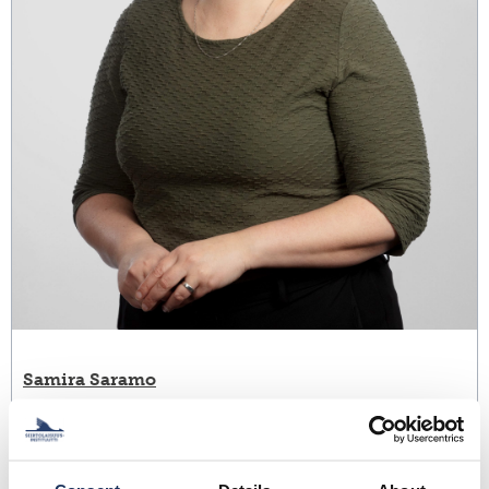
Samira Saramo
Tutkimusjohtajan sijainen, Vastaava tutkija
+358 40 355 5816
samira.saramo@​migrationinstitute.fi