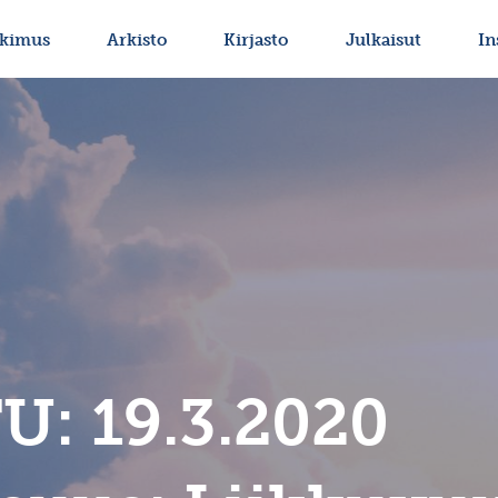
tkimus
Arkisto
Kirjasto
Julkaisut
In
: 19.3.2020