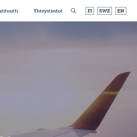
FI
SWE
EN
stituutti
Yhteystiedot