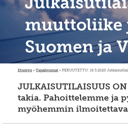
Julkaisutila
muuttoliike j
Suomen ja Vi
Etusivu
»
Tapahtumat
»
PERUUTETTU: 19.3.2020 Julkaisutilaisu
JULKAISUTILAISUUS ON 
takia. Pahoittelemme ja 
myöhemmin ilmoitettava