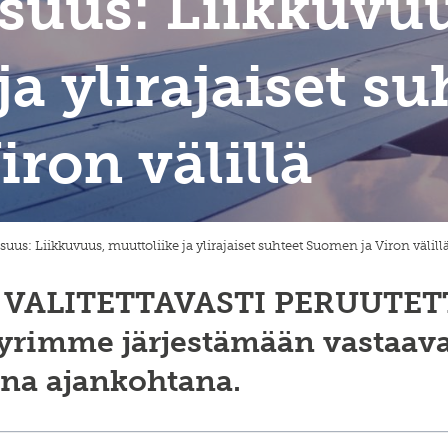
isuus: Liikkuvu
a ylirajaiset su
ron välillä
us: Liikkuvuus, muuttoliike ja ylirajaiset suhteet Suomen ja Viron välill
VALITETTAVASTI PERUUTETTU
pyrimme järjestämään vastaav
na ajankohtana.