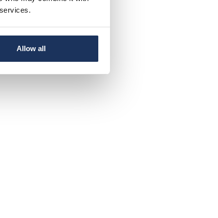
rustilanteen vuoksi
.
 services.
Allow all