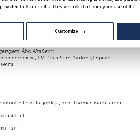
pahtumaa.
Konferenssi on kuitenkin peruutettu koronavi
 provided to them or that they’ve collected from your use of their
Customize
glas-seura
agerspetz, Åbo Akademi
laisperheissä, FM Pihla Siim, Tarton yliopisto
-seura
nstituutin toimitusjohtaja, dos. Tuomas Martikainen
sinstituutti
6811 4311