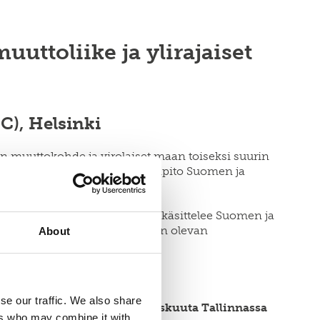
ttoliike ja ylirajaiset
C), Helsinki
n muuttokohde ja virolaiset maan toiseksi suurin
laisia. Liikenne ja yhteydenpito Suomen ja
a Viron välillä
-kokoomateos käsittelee Suomen ja
iden välisen vapaan liikkuvuuden olevan
About
se our traffic. We also share
arkoitus julkaista 20. maaliskuuta Tallinnassa
ers who may combine it with