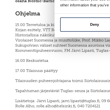
osana Nordic-Baltic Migration Conference –ta
other information that you’ve
Ohjelma
15.00 Tervetuloa ja kirjan esittely
Deny
Kirjan esittely, VTT Rolle Alho, Helsingin yliopisto
Historiallisia näkökulmia, FT Heikki Rausmaa, Tu
Virolaiset Suomessa ja muuttoliike, Prof. Mikko L
Sukupolvien väliset suhteet Suomessa asuvissa viro
Kommenttipuheenvuoro, FM Järvi Lipasti, Tuglas
16.00 Keskustelua
17.00 Tilaisuus päättyy
Tilaisuuden puheenjohtajana toimii Siirtolaisuusi
Tapahtuman järjestävät Tuglas-seura ja Siirtolaisuu
Lisätietoja: Järvi Lipasti, jarvi.lipasti@tuglas.fi, 09 
Rolle Alho, rolle.alho@helsinki.fi, 040 7204121