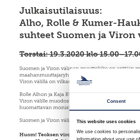
Julkaisutilaisuus:
Alho, Rolle & Kumer-Hauka
suhteet Suomen ja Viron v
Torstai: 19.3.2020 klo 15.00–17.0
Suomen ja Viron välinen muuttoliike on erittäin 
maahanmuuttajaryhmä. Suomalaiset ovat Viron su
Viron välillä on vilkasta.
Rolle Alhon ja Kaja Kumer-Haukanõmmen toimi
Viron välille muodostunutta ylirajaista tilaa. Kirj
Consent
huomattavan monisyinen ilmiö, jolla on sekä histo
Suomen ja Viron välinen ylirajainen liikkuvuus kos
This website uses cookies
We use cookies to personalis
Huom! Teoksen vironkielinen painos Mobiilsus, r
information about your use of