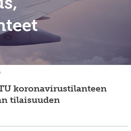
us,
hteet
ä
 koronavirustilanteen
an tilaisuuden