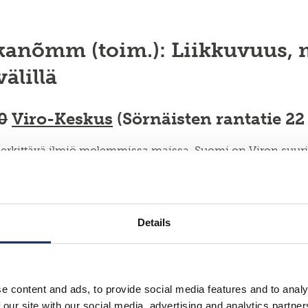
nõmm (toim.): Liikkuvuus, muu
älillä
0
Viro-Keskus
(Sörnäisten rantatie 22 
merkittävä ilmiö molemmissa maissa. Suomi on Viron suuri
urin matkailijaryhmä ja maassa asuu kasvava määrä suoma
ttama
Liikkuvuus, muuttoliike ja ylirajaiset suhteet Suomen j
an 19 virolaista ja suomalaista kirjoittajaa havainnoivat ma
Details
riansa että useita erilaisia ilmenemismuotoja.
kettaa satoja tuhansia suomalaisia ja virolaisia.
e content and ads, to provide social media features and to analy
änne ja hargmaised kontaktid Eesti ja Soome vahel oli t
 our site with our social media, advertising and analytics partn