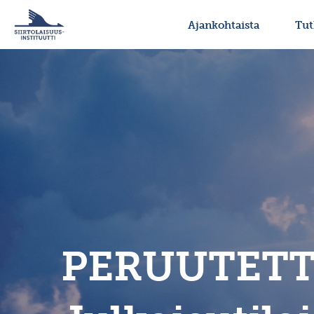
Ajankohtaista
Tu
PERUUTETTU