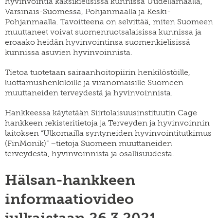
hyvinvointia kaksikielisissä kunnissa Uudellamaalla,
Varsinais-Suomessa, Pohjanmaalla ja Keski-
Pohjanmaalla. Tavoitteena on selvittää, miten Suomeen
muuttaneet voivat suomenruotsalaisissa kunnissa ja
eroaako heidän hyvinvointinsa suomenkielisissä
kunnissa asuvien hyvinvoinnista.
Tietoa tuotetaan sairaanhoitopiirin henkilöstöille,
luottamushenkilöille ja viranomaisille Suomeen
muuttaneiden terveydestä ja hyvinvoinnista.
Hankkeessa käytetään Siirtolaisuusinstituutin Cage
hankkeen rekisteritietoja ja Terveyden ja hyvinvoinnin
laitoksen ”Ulkomailla syntyneiden hyvinvointitutkimus
(FinMonik)” –tietoja Suomeen muuttaneiden
terveydestä, hyvinvoinnista ja osallisuudesta.
Hälsan-hankkeen
informaatiovideo