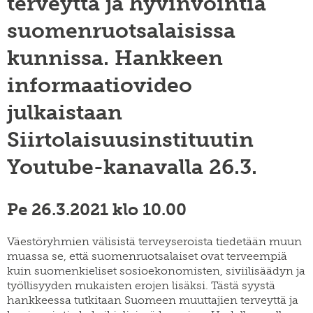
terveyttä ja hyvinvointia
SWE
muuttoliike
henkilöstö
EN
suomenruotsalaisissa
finnish
apurahat
yearbook
kunnissa. Hankkeen
of
väitöskirjapalkinto
population
research
informaatiovideo
meille
töihin
siirtolaisuusinstituutin
julkaistaan
kiertävä
näyttely
Siirtolaisuusinstituutin
julkaise
meillä
Youtube-kanavalla 26.3.
verkkokauppa
Pe 26.3.2021 klo 10.00
Väestöryhmien välisistä terveyseroista tiedetään muun
muassa se, että suomenruotsalaiset ovat terveempiä
kuin suomenkieliset sosioekonomisten, siviilisäädyn ja
työllisyyden mukaisten erojen lisäksi. Tästä syystä
hankkeessa tutkitaan Suomeen muuttajien terveyttä ja