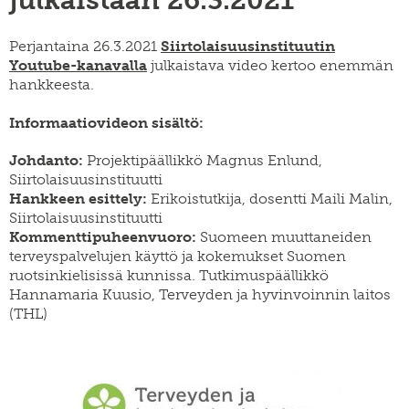
julkaistaan 26.3.2021
Perjantaina 26.3.2021
Siirtolaisuusinstituutin
Youtube-kanavalla
julkaistava video kertoo enemmän
hankkeesta.
Informaatiovideon sisältö:
Johdanto:
Projektipäällikkö Magnus Enlund,
Siirtolaisuusinstituutti
Hankkeen esittely:
Erikoistutkija, dosentti Maili Malin,
Siirtolaisuusinstituutti
Kommenttipuheenvuoro:
Suomeen muuttaneiden
terveyspalvelujen käyttö ja kokemukset Suomen
ruotsinkielisissä kunnissa. Tutkimuspäällikkö
Hannamaria Kuusio, Terveyden ja hyvinvoinnin laitos
(THL)