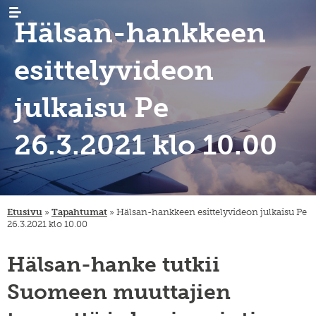
Hälsan-hankkeen
esittelyvideon
julkaisu Pe
26.3.2021 klo 10.00
AJANKOHTAISTA
uutiset
tapahtumat
TUTKIMUS
maastamuutto
uutiskirjeet
maahanmuutto
ARKISTO
sukututkimus
/
siirtolaisrekisteri
maan
KIRJASTO
digiaineistot
Etusivu
»
Tapahtumat
»
Hälsan-hankkeen esittelyvideon julkaisu Pe
sisäinen
26.3.2021 klo 10.00
muutto
hankkeet
JULKAISUT
tervetuloa,
tervemenoa
hankkeet
keruut
-
INSTITUUTTI
organisaatio
Hälsan-hanke tutkii
podcast
ja
vierailevat
lahjoita
säännöt
YHTEYSTIEDOT
Suomeen muuttajien
tutkijat
julkaisusarjat
strategia
FI
migration-