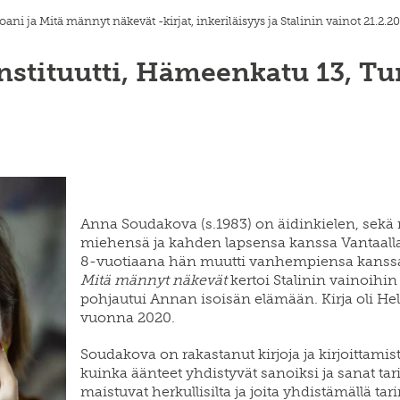
oani ja Mitä männyt näkevät -kirjat, inkeriläisyys ja Stalinin vainot 21.2.2
stituutti, Hämeenkatu 13, Tur
Anna Soudakova (s.1983) on äidinkielen, sekä 
miehensä ja kahden lapsensa kanssa Vantaalla.
8-vuotiaana hän muutti vanhempiensa kanss
Mitä männyt näkevät
kertoi Stalinin vainoih
pohjautui Annan isoisän elämään. Kirja oli H
vuonna 2020.
Soudakova on rakastanut kirjoja ja kirjoittami
kuinka äänteet yhdistyvät sanoiksi ja sanat tar
maistuvat herkullisilta ja joita yhdistämällä tari