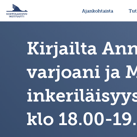
Ajankohtaista
Tu
Kirjailta An
varjoani ja 
inkeriläisyys
klo 18.00-19