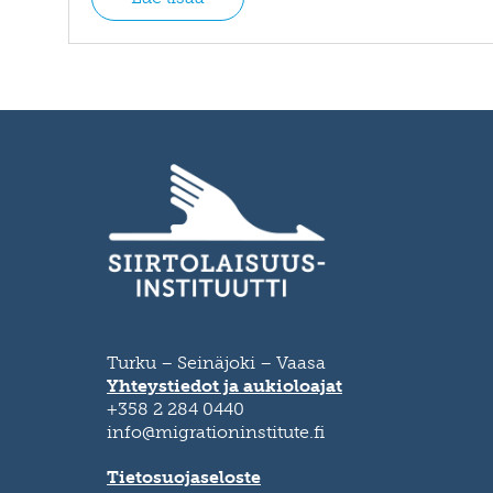
Turku – Seinäjoki – Vaasa
Yhteystiedot ja aukioloajat
+358 2 284 0440
info@migrationinstitute.fi
Tietosuojaseloste