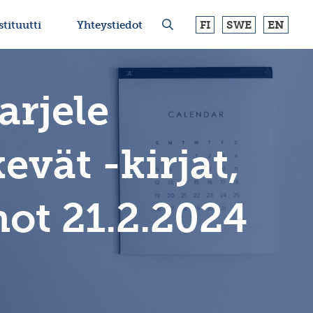
FI
SWE
EN
stituutti
Yhteystiedot
arjele
vät -kirjat,
not 21.2.2024