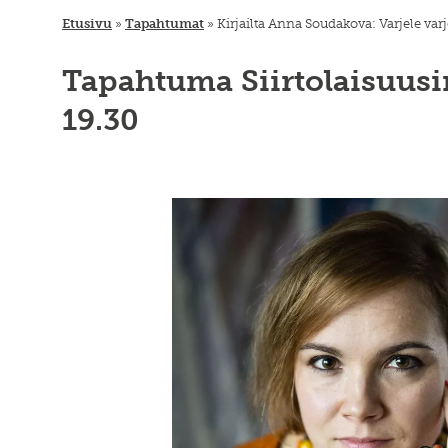
Etusivu
»
Tapahtumat
»
Kirjailta Anna Soudakova: Varjele varj
Tapahtuma Siirtolaisuusin
19.30