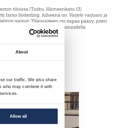
irjaston tiloissa (Turku, Hämeenkatu 13).
ti Ismo Söderling. Aiheena on
Varjele varjoani ja
 Stalinin vainot. Tilaisuuteen on vapaa pääsy, joten
isuus alkaa kello 18.00 kahvitilaisuudella.
About
se our traffic. We also share
ers who may combine it with
 services.
Allow all