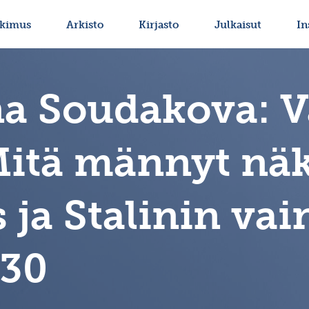
tkimus
Arkisto
Kirjasto
Julkaisut
In
na Soudakova: V
Mitä männyt näke
 ja Stalinin vai
.30