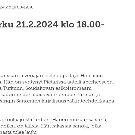
024 klo 18.00-19.30
ku 21.2.2024 klo 18.00-
ranskan ja venäjän kielen opettaja. Hän asuu
 Hän on syntynyt Pietarissa taiteilijaperheeseen.
a Turkuun. Soudakovan esikoisromaani
in kadonneiden isoisovanhempien tarinan ja
elsingin Sanomien kirjallisuuspalkintoehdokkaana
sta kouluajoista lähtien. Hänen mukaansa siinä,
inoiksi, on taikaa. Hän rakastaa sanoja, jotka
nasta tulee laulu.