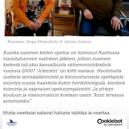
Kuvassa: Sirpa Humalisto & Jarmo Lainio
Kuinka suomen kielen opetus on toiminut Ruotsissa
vuosituhannen vaihteen jälkeen, jolloin suomen
kielestä tuli yksi kansallisista vähemmistökielistä
vuonna 2000? “Jotenkin” on kiltti vastaus. Huolimatta
uudesta lainsäädännöstä ja kiinnostuneista opettajista
esiintyy suuria haasteita kuten henkilöstöpula, kiertävä
toiminta ja vajavaiset opetusympäristöt. Ja yhteys
kouluun ja viranomaisiin koetaan usein “kuin tervassa
astumiseksi”.
Mutta opettajat palavat halusta välittää ja opettaa.
Kirjassa
Två steg framåt, Vain yksi askel taaksepäin
,
suomen ja meänkielen opettajat jakavat kokemuksiaan