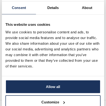
Ruotsin koulumaailmasta. Myötävaikuttajat tekevät tai
ovat tehneet töitä eri opetuksen tasoilla lasten ja
Consent
Details
About
nuorten kautta aikuisopetukseen asti. Myös
vanhempien osuus ja kiinnostus tulee esille. Kirja on
kauttaaltaan kaksikielinen ja sen on toimittanut Sirpa
This website uses cookies
Humalisto ja Jarmo Lainio.
We use cookies to personalise content and ads, to
Siirtolaisuusinstituutin järjestämässä kirjaillassa
provide social media features and to analyse our traffic.
toimittajat
Sirpa Humalisto
ja
Jarmo Lainio
tulevat
We also share information about your use of our site with
kertomaan ajatuksiaan kirjan takaa. Haastattelijana
our social media, advertising and analytics partners who
toimii erikoistutkija
Linda Bäckman
. Kirjailta
may combine it with other information that you’ve
järjestetään Siirtolaisuusinstituutin kirjaston tiloissa ja
provided to them or that they’ve collected from your use
kielenä tilaisuudessa tulee olemaan suomi. Tilasuuteen
on vapaa pääsy, joten erillistä ilmoittautumista ei
of their services.
tarvitse tehdä. Tilaisuus alkaa kello 18.00 kahvittelulla.
Lämpimästi tervetuloa!
Suomen kirjastosäätiö tukee Siirtolaisuusinstituutin
Allow all
kirjailijailtoja.
Customize