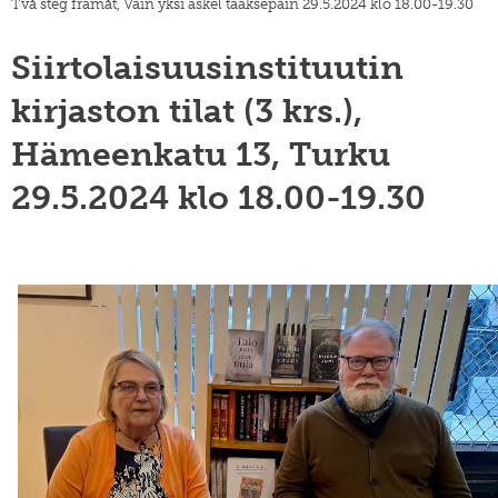
Två steg framåt, Vain yksi askel taaksepäin 29.5.2024 klo 18.00-19.30
SWE
muuttoliike
henkilöstö
EN
finnish
Siirtolaisuusinstituutin
apurahat
yearbook
of
väitöskirjapalkinto
kirjaston tilat (3 krs.),
population
research
meille
Hämeenkatu 13, Turku
töihin
siirtolaisuusinstituutin
kiertävä
29.5.2024 klo 18.00-19.30
näyttely
julkaise
meillä
verkkokauppa