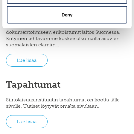
Etusivu
Deny
Siirtolaisuusinstituutti on ainoa sekä
muuttoliikkeiden tutkimukseen että
dokumentoimiseen erikoistunut laitos Suomessa.
Erityinen tehtävämme koskee ulkomailla asuvien
suomalaisten elämän…
Lue lisää
Tapahtumat
Siirtolaisuusinstituutin tapahtumat on koottu tälle
sivulle. Uutiset löytyvät omalta sivultaan.
Lue lisää