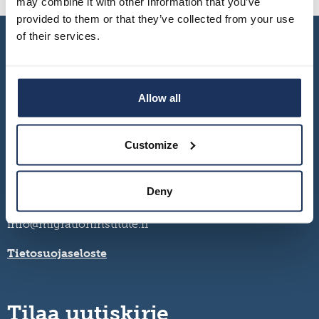
may combine it with other information that you’ve
provided to them or that they’ve collected from your use
of their services.
Allow all
Customize
Turku – Seinäjoki – Vaasa
Deny
Yhteystiedot ja aukioloajat
+358 2 284 0440
info@migrationinstitute.fi
Tietosuojaseloste
Tilaa uutiskirje