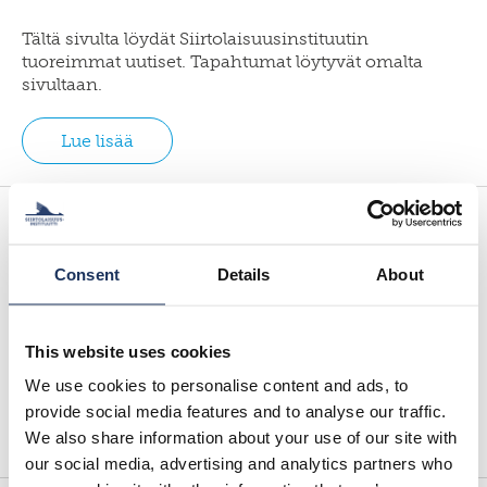
SWE
muuttoliike
henkilöstö
EN
Tältä sivulta löydät Siirtolaisuusinstituutin
finnish
apurahat
tuoreimmat uutiset. Tapahtumat löytyvät omalta
yearbook
sivultaan.
of
väitöskirjapalkinto
population
research
meille
Lue lisää
töihin
siirtolaisuusinstituutin
kiertävä
näyttely
Etusivu
julkaise
meillä
Consent
Details
About
verkkokauppa
Siirtolaisuusinstituutti on ainoa sekä
muuttoliikkeiden tutkimukseen että
dokumentoimiseen erikoistunut laitos Suomessa.
This website uses cookies
Erityinen tehtävämme koskee ulkomailla asuvien
suomalaisten elämän…
We use cookies to personalise content and ads, to
provide social media features and to analyse our traffic.
Lue lisää
We also share information about your use of our site with
our social media, advertising and analytics partners who