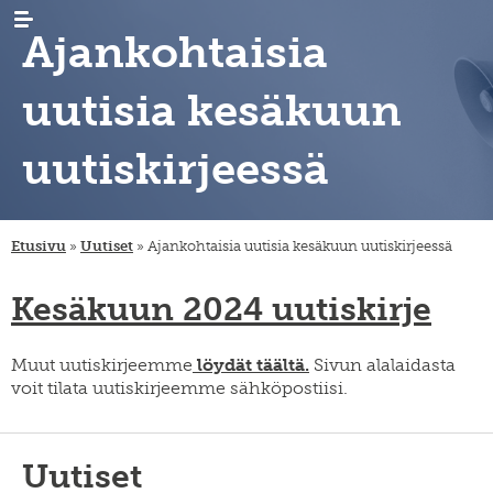
Ajankohtaisia
uutisia kesäkuun
uutiskirjeessä
AJANKOHTAISTA
uutiset
Etusivu
»
Uutiset
»
Ajankohtaisia uutisia kesäkuun uutiskirjeessä
tapahtumat
TUTKIMUS
maastamuutto
uutiskirjeet
maahanmuutto
ARKISTO
sukututkimus
Kesäkuun 2024 uutiskirje
/
siirtolaisrekisteri
maan
KIRJASTO
digiaineistot
sisäinen
muutto
hankkeet
JULKAISUT
tervetuloa,
Muut uutiskirjeemme
löydät täältä.
Sivun alalaidasta
tervemenoa
voit tilata uutiskirjeemme sähköpostiisi.
hankkeet
keruut
-
INSTITUUTTI
organisaatio
podcast
ja
vierailevat
lahjoita
säännöt
YHTEYSTIEDOT
tutkijat
julkaisusarjat
Uutiset
strategia
FI
migration-