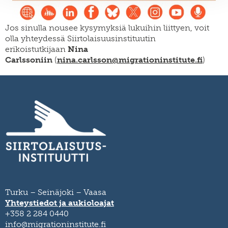
Jos sinulla nousee kysymyksiä lukuihin liittyen, voit
olla yhteydessä Siirtolaisuusinstituutin
erikoistutkijaan
Nina
Carlssoniin
(
nina.carlsson@migrationinstitute.fi
)
Turku – Seinäjoki – Vaasa
Yhteystiedot ja aukioloajat
+358 2 284 0440
info@migrationinstitute.fi