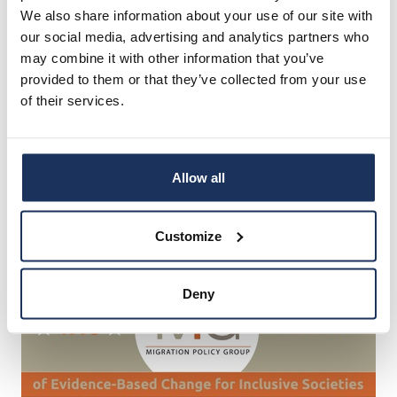
We also share information about your use of our site with
Suomi on myös EU:n huippua poliittisen
our social media, advertising and analytics partners who
osallistumisen mahdollisuuksissa, mutta raportti
may combine it with other information that you’ve
huomauttaa, että Suomessa
aktiivinen tiedotus
provided to them or that they’ve collected from your use
maahanmuuttajien osallistumisoikeuksista on ollut
of their services.
puutteellista
, mikä heikentää käytännön toteutusta.
Kotouttamispolitiikan onnistuminen tukee koulutusta
ja työllisyyttä, vahvistaa luottamusta yhteiskuntaan ja
vähentää ennakkoluuloja. Rajoittavat käytännöt,
Allow all
erityisesti kansalaisuuden, perheenyhdistämisen ja
poliittisen osallistumisen osalta, sen sijaan heikentävät
osallisuutta ja yhteiskunnallista yhteenkuuluvuutta.
Customize
Deny