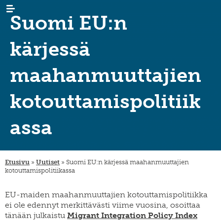
Suomi EU:n
kärjessä
maahanmuuttajien
kotouttamispolitiik
AJANKOHTAISTA
uutiset
tapahtumat
TUTKIMUS
maastamuutto
assa
uutiskirjeet
maahanmuutto
ARKISTO
sukututkimus
/
siirtolaisrekisteri
maan
KIRJASTO
digiaineistot
sisäinen
muutto
hankkeet
Etusivu
»
Uutiset
»
Suomi EU:n kärjessä maahanmuuttajien
JULKAISUT
tervetuloa,
tervemenoa
kotouttamispolitiikassa
hankkeet
keruut
-
INSTITUUTTI
organisaatio
podcast
ja
EU-maiden maahanmuuttajien kotouttamispolitiikka
vierailevat
lahjoita
säännöt
YHTEYSTIEDOT
tutkijat
julkaisusarjat
ei ole edennyt merkittävästi viime vuosina, osoittaa
strategia
tänään julkaistu
Migrant Integration Policy Index
FI
migration-