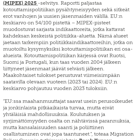
(MIPEX) 2025
-selvitys. Raportti paljastaa
SWE
muuttoliike
henkilöstö
kotouttamispolitiikan pysähtyneisyyden sekä sitkeät
EN
finnish
erot vanhojen ja uusien jäsenmaiden välillä. EU:n
apurahat
yearbook
keskiarvo on 54/100 pistettä – MIPEX-pisteet
of
väitöskirjapalkinto
population
muodostuvat sarjasta indikaattoreita, jotka kattavat
research
kahdeksan keskeistä politiikka-aluetta. Nämä alueet
meille
jaetaan tarkempiin politiikkaindikaattoreihin, jotka on
töihin
siirtolaisuusinstituutin
muotoiltu kysymyksiksi kotouttamispolitiikan eri osa-
kiertävä
näyttely
alueista. Kotouttamispolitiikan kärjessä ovat Ruotsi,
Suomi ja Portugali, kun taas vuoden 2004 jälkeen
julkaise
liittyneet jäsenmaat jäävät selvästi jälkeen.
meillä
Maakohtaiset tulokset perustuvat viimeisimpään
verkkokauppa
saatavilla olevaan vuoteen (2023 tai 2024). EU:n
keskiarvo pohjautuu vuoden 2023 tuloksiin.
”EU:ssa maahanmuuttajat saavat usein perusoikeudet
ja jonkinlaista pitkäaikaista turvaa, mutta eivät
yhtäläisiä mahdollisuuksia. Koulutuksen ja
syrjimättömyyden osalta on nähtävissä parannuksia,
mutta kansalaisuuden saanti ja poliittinen
osallistuminen ovat jopa taantuneet.”, toteaa Migration