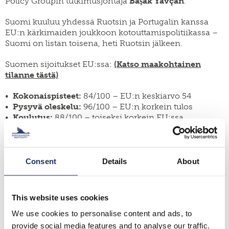
Policy Groupin tutkimusjohtaja
Başak Yavçan
.
Suomi kuuluu yhdessä Ruotsin ja Portugalin kanssa
EU:n kärkimaiden joukkoon kotouttamispolitiikassa –
Suomi on listan toisena, heti Ruotsin jälkeen.
Suomen sijoitukset EU:ssa:
(Katso maakohtainen
tilanne tästä)
Kokonaispisteet:
84/100 – EU:n keskiarvo 54
Pysyvä oleskelu:
96/100 – EU:n korkein tulos
Koulutus:
88/100 – toiseksi korkein EU:ssa
Poliittinen osallistuminen:
85/100 – paras tulos
yhdessä Portugalin kanssa
Heikoimpana osa-alueena Suomessa
Consent
Details
About
on
kansalaisuuden saanti (74/100)
,
joka jää selvästi
Ruotsin ja Portugalin tasosta. Suomi kuuluu EU:n
edelläkävijöihin erityisesti pysyvän oleskelun ja
This website uses cookies
koulutuspolitiikan osalta, mutta kansalaisuuden
saannin tiukennukset voivat heikentää pitkäaikaisen
We use cookies to personalise content and ads, to
osallisuuden edellytyksiä.
provide social media features and to analyse our traffic.