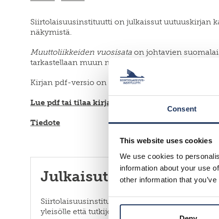
Siirtolaisuusinstituutti on julkaissut uutuuskirj
näkymistä.
Muuttoliikkeiden vuosisata
on johtavien suomalais
tarkastellaan muun muassa väestöllisiä muutoksia
Kirjan pdf-versio on vapaasti luettavissa verkkos
Lue pdf tai tilaa kirja
.
Consent
Tiedote
This website uses cookies
We use cookies to personalis
information about your use of
Julkaisut
other information that you’ve
Siirtolaisuusinstituutti julkaisee sekä laajalle
yleisölle että tutkijoille suunnattuja julkaisuja,
Deny