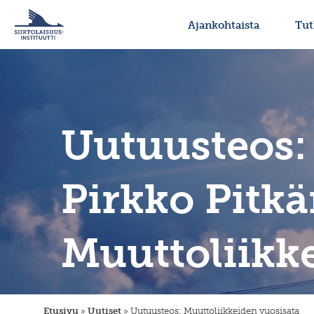
Ajankohtaista
Tu
Uutuusteos:
Pirkko Pitkä
Muuttoliikk
Etusivu
»
Uutiset
»
Uutuusteos: Muuttoliikkeiden vuosisata