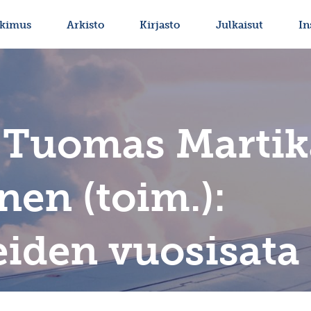
tkimus
Arkisto
Kirjasto
Julkaisut
In
 Tuomas Martik
nen (toim.):
eiden vuosisata