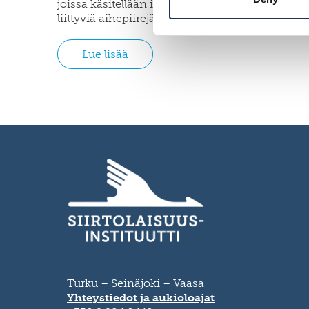
joissa käsitellään instituutin toimenkuvaan
liittyviä aihepiirejä. Näitä ovat…
Lue lisää
Turku – Seinäjoki – Vaasa
Yhteystiedot ja aukioloajat