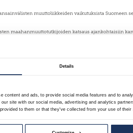
an kansainvälisten muuttoliikkeiden vaikutuksista Suomeen 
ten maahanmuuttotutkijoiden katsaus ajankohtaisiin kans
, maahanmuuttopolitiikkaa, työvoiman liikkuvuutta ja il
ivuillamme. Kirjaa voi tilata verkkokaupastamme 25 € hinta
Details
e content and ads, to provide social media features and to analy
 our site with our social media, advertising and analytics partn
Verkkokauppa
 provided to them or that they’ve collected from your use of their
Lue lisää
Customize