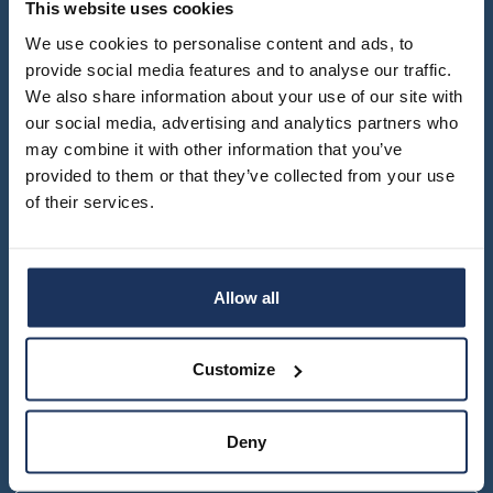
This website uses cookies
SWE
muuttoliike
henkilöstö
EN
We use cookies to personalise content and ads, to
finnish
apurahat
yearbook
provide social media features and to analyse our traffic.
Turku – Seinäjoki – Vaasa
of
We also share information about your use of our site with
väitöskirjapalkinto
Yhteystiedot ja aukioloajat
population
research
+358 2 284 0440
our social media, advertising and analytics partners who
meille
info@migrationinstitute.fi
may combine it with other information that you’ve
töihin
siirtolaisuusinstituutin
kiertävä
provided to them or that they’ve collected from your use
Tietosuojaseloste
näyttely
of their services.
julkaise
meillä
Tilaa uutiskirje
verkkokauppa
Allow all
Uutiskirje ilmestyy 10 kertaa vuodessa.
Customize
Uutiskirjeen tietosuojaseloste (docx)
Deny