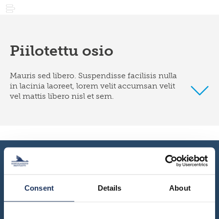
Piilotettu osio
Mauris sed libero. Suspendisse facilisis nulla
in lacinia laoreet, lorem velit accumsan velit
AJANKOHTAISTA
uutiset
vel mattis libero nisl et sem.
tapahtumat
TUTKIMUS
maastamuutto
uutiskirjeet
maahanmuutto
ARKISTO
sukututkimus
/
siirtolaisrekisteri
maan
KIRJASTO
digiaineistot
sisäinen
muutto
hankkeet
JULKAISUT
tervetuloa,
tervemenoa
hankkeet
keruut
-
INSTITUUTTI
organisaatio
podcast
ja
Consent
Details
About
vierailevat
lahjoita
säännöt
YHTEYSTIEDOT
tutkijat
julkaisusarjat
strategia
FI
migration-