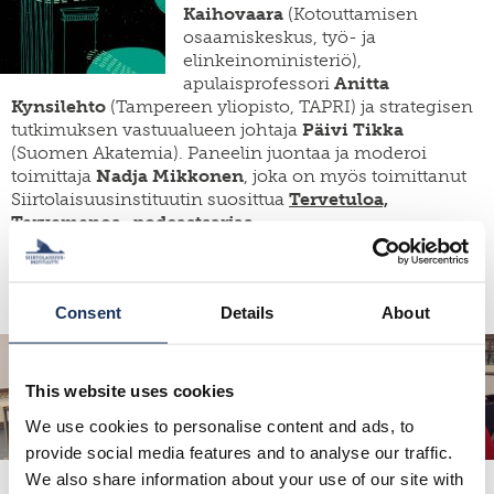
Kaihovaara
(Kotouttamisen
osaamiskeskus, työ- ja
elinkeinoministeriö),
apulaisprofessori
Anitta
Kynsilehto
(Tampereen yliopisto, TAPRI) ja strategisen
tutkimuksen vastuualueen johtaja
Päivi Tikka
(Suomen Akatemia). Paneelin juontaa ja moderoi
toimittaja
Nadja Mikkonen
, joka on myös toimittanut
Siirtolaisuusinstituutin suosittua
Tervetuloa,
Tervemenoa -podcastsarjaa
.
Lue lisää ja tervetuloa mukaan!
Consent
Details
About
This website uses cookies
We use cookies to personalise content and ads, to
provide social media features and to analyse our traffic.
We also share information about your use of our site with