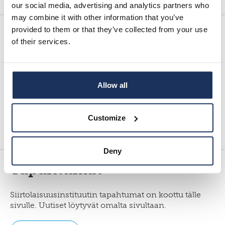
our social media, advertising and analytics partners who
may combine it with other information that you’ve
provided to them or that they’ve collected from your use
Etusivu
of their services.
Siirtolaisuusinstituutti on ainoa sekä
muuttoliikkeiden tutkimukseen että
dokumentoimiseen erikoistunut laitos Suomessa.
Allow all
Erityinen tehtävämme koskee ulkomailla asuvien
suomalaisten elämän…
Customize
Lue lisää
Deny
Tapahtumat
Siirtolaisuusinstituutin tapahtumat on koottu tälle
sivulle. Uutiset löytyvät omalta sivultaan.