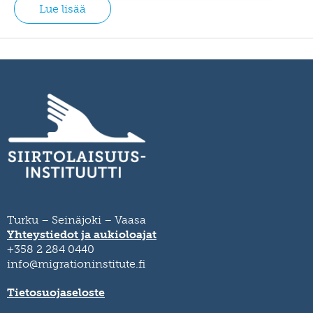
Lue lisää
Turku – Seinäjoki – Vaasa
Yhteystiedot ja aukioloajat
+358 2 284 0440
info@migrationinstitute.fi
Tietosuojaseloste