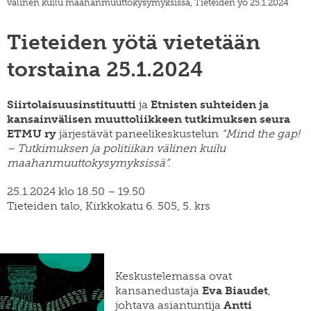
välinen kuilu maahanmuuttokysymyksissä, Tieteiden yö 25.1.2024
SWE
muuttoliike
henkilöstö
EN
finnish
Tieteiden yötä vietetään
apurahat
yearbook
of
väitöskirjapalkinto
torstaina 25.1.2024
population
research
meille
töihin
siirtolaisuusinstituutin
Siirtolaisuusinstituutti
ja
Etnisten suhteiden ja
kiertävä
kansainvälisen muuttoliikkeen tutkimuksen seura
näyttely
ETMU ry
järjestävät paneelikeskustelun
“Mind the gap!
julkaise
– Tutkimuksen ja politiikan välinen kuilu
meillä
maahanmuuttokysymyksissä”.
verkkokauppa
25.1.2024 klo 18.50 – 19.50
Tieteiden talo, Kirkkokatu 6. 505, 5. krs
Keskustelemassa ovat
kansanedustaja
Eva Biaudet
,
johtava asiantuntija
Antti