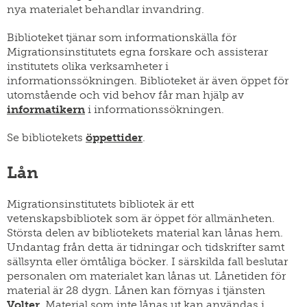
SWE
population
nya materialet behandlar invandring.
personal
research
EN
stipendier
Biblioteket tjänar som informationskälla för
parallellpublikationer
Migrationsinstitutets egna forskare och assisterar
dissertation-
institutets olika verksamheter i
publicera
priset
hos
informationssökningen. Biblioteket är även öppet för
oss
gör
utomstående och vid behov får man hjälp av
en
informatikern
i informationssökningen.
donation
Se bibliotekets
öppettider
.
arbeta
hos
oss
Lån
Migrationsinstitutets bibliotek är ett
vetenskapsbibliotek som är öppet för allmänheten.
Största delen av bibliotekets material kan lånas hem.
Undantag från detta är tidningar och tidskrifter samt
sällsynta eller ömtåliga böcker. I särskilda fall beslutar
personalen om materialet kan lånas ut. Lånetiden för
material är 28 dygn. Lånen kan förnyas i tjänsten
Volter
. Material som inte lånas ut kan användas i