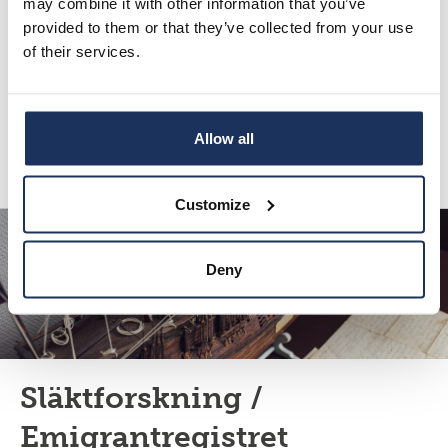
may combine it with other information that you’ve
provided to them or that they’ve collected from your use
Migrationsinstitutets arkiv består av
Migrationssamlingarna och institutets eget arkiv. I
of their services.
Migrationssamlingarna lagras kulturarvs- och
forskningsmaterial om emigration,
utlandsfinländare och…
Allow all
Läs mer
Customize
Deny
Släktforskning /
Emigrantregistret