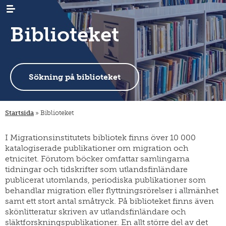
Biblioteket
Sökning på biblioteket
AKTUELLT
nyheter
Startsida
»
Biblioteket
evenemang
FORSKNING
emigration
nyhetsbrev
immigration
ARKIV
släktforskning
I Migrationsinstitutets bibliotek finns över 10 000
/
emigrantregistret
katalogiserade publikationer om migration och
intern
BIBLIOTEKET
digitalt
omflyttning
material
etnicitet. Förutom böcker omfattar samlingarna
insamlingar
PUBLIKATIONER
publikationsserier
tidningar och tidskrifter som utlandsfinländare
forskningsprojekt
publicerat utomlands, periodiska publikationer som
migration-
MIGRATIONSINSTITUTET
organisationen
behandlar migration eller flyttningsrörelser i allmänhet
gästforskare
muuttoliike
och
stadgar
samt ett stort antal småtryck. På biblioteket finns även
KONTAKTUPPGIFTER
finnish
skönlitteratur skriven av utlandsfinländare och
yearbook
strategi
FI
släktforskningspublikationer. En allt större del av det
of