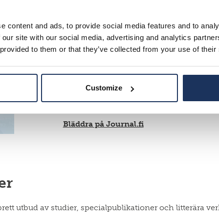
e content and ads, to provide social media features and to analy
 our site with our social media, advertising and analytics partn
Migration-Muuttoliike
(19
 provided to them or that they’ve collected from your use of their
Tidningen publicerar artiklar för besluts
området, om ämnen som är relaterade till 
internationell (invandring och utvandring
Customize
och grupper samt andra relaterade fenomen
nummer, dvs. det ämne som vi söker bidr
Bläddra på Journal.fi
er
brett utbud av studier, specialpublikationer och litterära ve