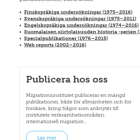
Finskspråkiga undersökningar
(1975–2016)
Svenskspråkiga undersökningar (1975–2011)
Engelskspråkiga undersökningar (1974
–2016
)
Suomalaisen siirtolaisuuden historia -serien
Specialpublikationer (1976–2015)
Web reports (2002–2016)
Publicera hos oss
Migrationsinstitutet publicerar en mängd
publikationer, både för allmänheten och för
forskare, kring frågor som anknyter till
institutets verksamhetsområden:
internationell migration…
Läs mer