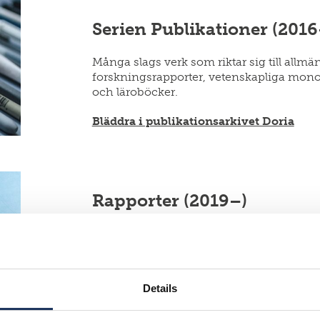
Serien Publikationer (2016
Många slags verk som riktar sig till allmänhe
forskningsrapporter, vetenskapliga mono
och läroböcker.
Bläddra i publikationsarkivet Doria
Rapporter (2019–)
Många slags verk som riktar sig till allmän
utredningar och liknande.
Bläddra i publikationsarkivet Doria
Details