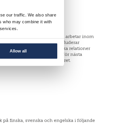
se our traffic. We also share
ers who may combine it with
74–)
 services.
fattare, forskare och andra som arbetar inom
institutets mandat. Dessa inkluderar
) och intern migration, etniska relationer
Allow all
. Vi publicerar alltid temat för nästa
ag om, i det föregående numret.
rk på finska, svenska och engelska i följande