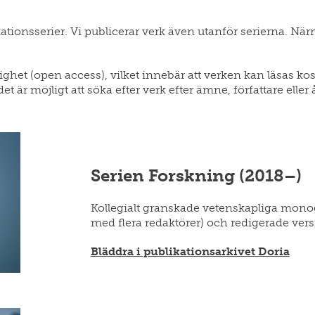
kationsserier. Vi publicerar verk även utanför serierna. N
ghet (open access), vilket innebär att verken kan läsas kost
t är möjligt att söka efter verk efter ämne, författare eller å
Serien Forskning (2018–)
Kollegialt granskade vetenskapliga monogr
med flera redaktörer) och redigerade ver
Bläddra i publikationsarkivet Doria