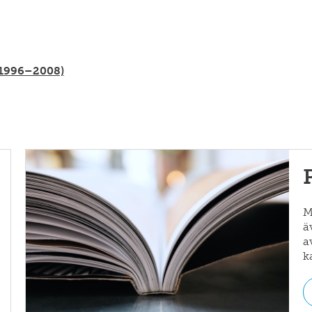
 (1996–2008)
M
ä
a
k