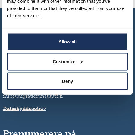
may combine it with other information that you’ve
provided to them or that they’ve collected from your use
of their services.
Allow all
Customize
Turku – Seinäjoki – Vaasa
Deny
Kontaktuppgifter och öppettider
+358 2 284 0440
info@migrationinstitute.fi
Dataskyddspolicy
Prenumerera på