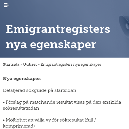
Emigrantregisters
nya egenskaper
AKTUELLT
nyheter
Startsida
»
Uutiset
»
Emigrantregisters nya egenskaper
evenemang
FORSKNING
emigration
nyhetsbrev
immigration
ARKIV
släktforskning
Nya egenskaper:
/
emigrantregistret
intern
BIBLIOTEKET
digitalt
omflyttning
material
Detaljerad sökguide på startsidan
insamlingar
PUBLIKATIONER
publikationsserier
forskningsprojekt
• Förslag på matchande resultat visas på den enskilda
migration-
MIGRATIONSINSTITUTET
organisationen
sökresultatsidan
gästforskare
muuttoliike
och
stadgar
KONTAKTUPPGIFTER
finnish
• Möjlighet att välja vy för sökresultat (full /
yearbook
strategi
FI
komprimerad)
of