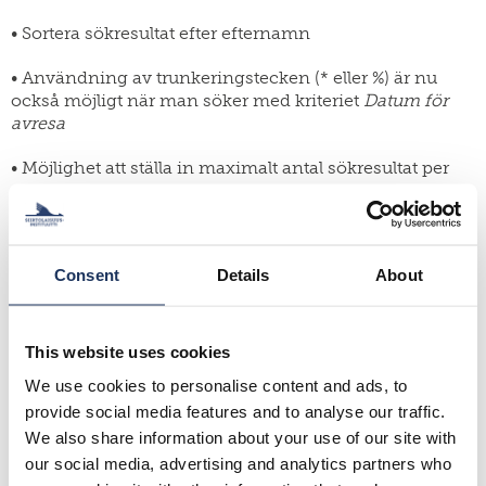
SWE
population
personal
research
• Sortera sökresultat efter efternamn
EN
stipendier
parallellpublikationer
• Användning av trunkeringstecken (* eller %) är nu
dissertation-
också möjligt när man söker med kriteriet
Datum för
publicera
priset
hos
avresa
oss
gör
en
• Möjlighet att ställa in maximalt antal sökresultat per
donation
sida
arbeta
• Bläddrar även över sökresultaten
hos
oss
Consent
Details
About
Reparationer:
• Sökresultatsidan behåller sin status när resultatet väljs
för visning
This website uses cookies
We use cookies to personalise content and ads, to
• Fixade ett grammatikfel på sidan för återställning av
provide social media features and to analyse our traffic.
lösenord
We also share information about your use of our site with
Sökkriterium och ruttext “Födelsedatum” har ändrats till
our social media, advertising and analytics partners who
“Födelseår”