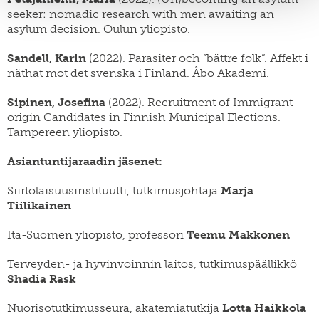
seeker: nomadic research with men awaiting an
asylum decision. Oulun yliopisto.
Sandell, Karin
(2022). Parasiter och ”bättre folk”. Affekt i
näthat mot det svenska i Finland. Åbo Akademi.
Sipinen, Josefina
(2022). Recruitment of Immigrant-
origin Candidates in Finnish Municipal Elections.
Tampereen yliopisto.
Asiantuntijaraadin jäsenet:
Siirtolaisuusinstituutti, tutkimusjohtaja
Marja
Tiilikainen
Itä-Suomen yliopisto, professori
Teemu Makkonen
Terveyden- ja hyvinvoinnin laitos, tutkimuspäällikkö
Shadia Rask
Nuorisotutkimusseura, akatemiatutkija
Lotta Haikkola