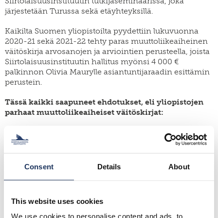
Siirtolaisuusinstituutin tutkijaseminaarissa, joka
järjestetään Turussa sekä etäyhteyksillä.
Kaikilta Suomen yliopistoilta pyydettiin lukuvuonna
2020-21 sekä 2021-22 tehty paras muuttoliikeaiheinen
väitöskirja arvosanojen ja arviointien perusteella, joista
Siirtolaisuusinstituutin hallitus myönsi 4 000 €
palkinnon Olivia Maurylle asiantuntijaraadin esittämin
perustein.
Tässä kaikki saapuneet ehdotukset, eli yliopistojen
parhaat muuttoliikeaiheiset väitöskirjat:
Harjumaa, Tiina
(2021). Menetetty ja läsnä oleva
Petsamo. Menneisyyden tulkitseminen ja historian
rakentuminen petsamolaisessa muistiyhteisössä.
Lapin yliopisto.
Consent
Details
About
Hewidy, Hossam
(2022). The hidden city of
immigrants in Helsinki’s urban leftovers – The
This website uses cookies
homogenization of the city and the lost diversity. Aalto
University.
We use cookies to personalise content and ads, to