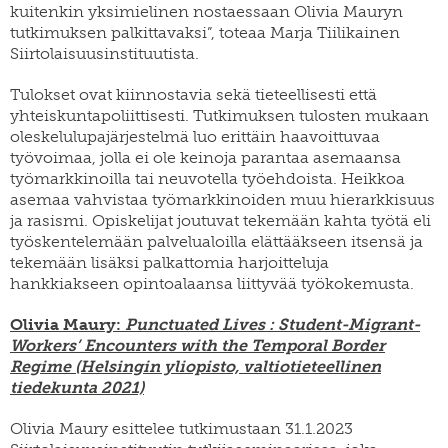
kuitenkin yksimielinen nostaessaan Olivia Mauryn
tutkimuksen palkittavaksi”, toteaa Marja Tiilikainen
Siirtolaisuusinstituutista.
Tulokset ovat kiinnostavia sekä tieteellisesti että
yhteiskuntapoliittisesti. Tutkimuksen tulosten mukaan
oleskelulupajärjestelmä luo erittäin haavoittuvaa
työvoimaa, jolla ei ole keinoja parantaa asemaansa
työmarkkinoilla tai neuvotella työehdoista. Heikkoa
asemaa vahvistaa työmarkkinoiden muu hierarkkisuus
ja rasismi. Opiskelijat joutuvat tekemään kahta työtä eli
työskentelemään palvelualoilla elättääkseen itsensä ja
tekemään lisäksi palkattomia harjoitteluja
hankkiakseen opintoalaansa liittyvää työkokemusta.
Olivia Maury:
Punctuated Lives : Student-Migrant-
Workers’ Encounters with the Temporal Border
Regime (Helsingin yliopisto, valtiotieteellinen
tiedekunta 2021)
Olivia Maury esittelee tutkimustaan 31.1.2023