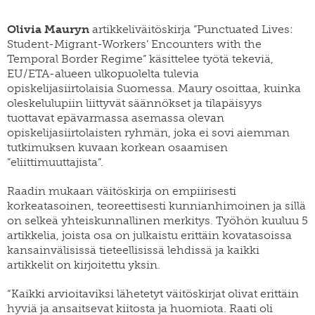
SWE
muuttoliike
henkilöstö
EN
Olivia Mauryn
artikkeliväitöskirja ”Punctuated Lives:
finnish
apurahat
Student-Migrant-Workers’ Encounters with the
yearbook
of
Temporal Border Regime” käsittelee työtä tekeviä,
väitöskirjapalkinto
population
EU/ETA-alueen ulkopuolelta tulevia
research
meille
opiskelijasiirtolaisia Suomessa. Maury osoittaa, kuinka
töihin
siirtolaisuusinstituutin
oleskelulupiin liittyvät säännökset ja tilapäisyys
kiertävä
tuottavat epävarmassa asemassa olevan
näyttely
opiskelijasiirtolaisten ryhmän, joka ei sovi aiemman
julkaise
tutkimuksen kuvaan korkean osaamisen
meillä
”eliittimuuttajista”.
verkkokauppa
Raadin mukaan väitöskirja on empiirisesti
korkeatasoinen, teoreettisesti kunnianhimoinen ja sillä
on selkeä yhteiskunnallinen merkitys. Työhön kuuluu 5
artikkelia, joista osa on julkaistu erittäin kovatasoissa
kansainvälisissä tieteellisissä lehdissä ja kaikki
artikkelit on kirjoitettu yksin.
“Kaikki arvioitaviksi lähetetyt väitöskirjat olivat erittäin
hyviä ja ansaitsevat kiitosta ja huomiota. Raati oli