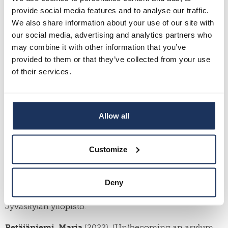
provide social media features and to analyse our traffic.
Hong, Tuuli
(2020). Kunniaan liittyvän väkivallan
We also share information about your use of our site with
uhrin oikeudellinen asema. Turun yliopisto.
our social media, advertising and analytics partners who
may combine it with other information that you’ve
Kanstrén, Kaisu
(2021). Expatriate partners: career
identity, career capital and subjective well-being
provided to them or that they’ve collected from your use
perspectives. Vaasan yliopisto.
of their services.
Leppäkorpi, Mervi
(2021). In search of a normal life. An
ethnography of migrant irregularity in Northern
Europe. Itä-Suomen yliopisto.
Allow all
Maury, Olivia
(2021). Punctuated Lives: Student-
Migrant-Workers’ Encounters with the Temporal Border
Customize
Regime. Helsingin yliopisto.
Ndukwe, Thaddeus Chijioke
(2022). Immigrant
Deny
Political Integration in Finland. The Perspectives of
Black African Immigrants at the Municipal Level.
Jyväskylän yliopisto.
Petäjäniemi, Maria
(2022). (Un)becoming an asylum