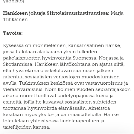
yliopisto)
SWE
muuttoliike
henkilöstö
EN
Hankkeen johtaja Siirtolaisuusinstituutissa:
Marja
finnish
apurahat
yearbook
Tiilikainen
of
väitöskirjapalkinto
population
research
Tavoite:
meille
töihin
siirtolaisuusinstituutin
Kyseessä on monitieteinen, kansainvälinen hanke,
kiertävä
jossa tutkitaan alaikäisinä yksin tulleiden
näyttely
pakolaisnuorten hyvinvointia Suomessa, Norjassa ja
julkaise
Skotlannissa. Hankkeen lähtökohtana on ajatus siitä,
meillä
että hyvä elämä oleskeluluvan saamisen jälkeen
rakentuu sosiaalisten verkostojen muodostumisen
verkkokauppa
avulla. Tutkimuksen keskiössä ovat vastavuoroisuus ja
vieraanvaraisuus. Noin kolmen vuoden seurantajakson
aikana nuoret tuottavat taidetyöpajoissa kuvia ja
esineitä, joilla he kuvaavat sosiaalisten suhteiden
tuottamaa hyvinvointia elämässään. Aineistoa
kerätään myös yksilö- ja parihaastatteluilla. Hanke
toteutetaan yhteistyössä taideterapeuttien ja
taiteilijoiden kanssa.