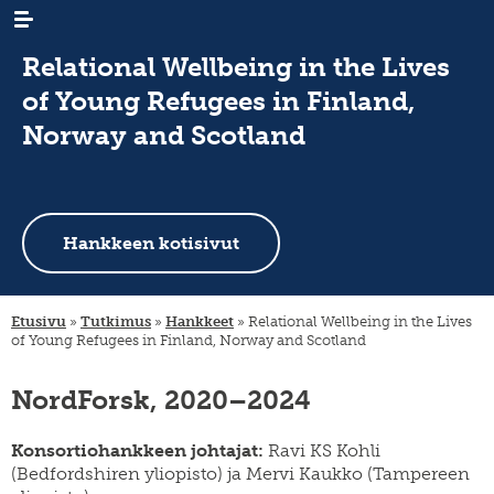
Relational Wellbeing in the Lives
of Young Refugees in Finland,
Norway and Scotland
AJANKOHTAISTA
uutiset
Hankkeen kotisivut
tapahtumat
TUTKIMUS
maastamuutto
uutiskirjeet
maahanmuutto
ARKISTO
sukututkimus
/
siirtolaisrekisteri
Etusivu
»
Tutkimus
»
Hankkeet
»
Relational Wellbeing in the Lives
maan
KIRJASTO
digiaineistot
of Young Refugees in Finland, Norway and Scotland
sisäinen
muutto
hankkeet
JULKAISUT
tervetuloa,
tervemenoa
NordForsk, 2020–2024
hankkeet
keruut
-
INSTITUUTTI
organisaatio
podcast
ja
vierailevat
lahjoita
säännöt
YHTEYSTIEDOT
Konsortiohankkeen johtajat:
Ravi KS Kohli
tutkijat
julkaisusarjat
(Bedfordshiren yliopisto) ja Mervi Kaukko (Tampereen
strategia
FI
migration-