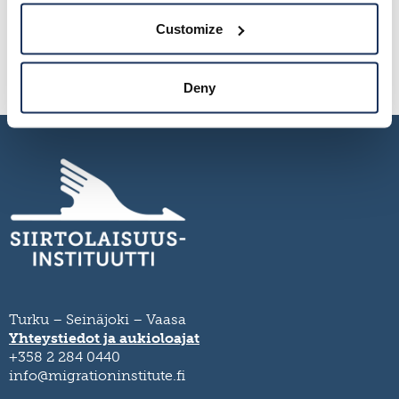
Customize
Deny
Turku – Seinäjoki – Vaasa
Yhteystiedot ja aukioloajat
+358 2 284 0440
info@migrationinstitute.fi