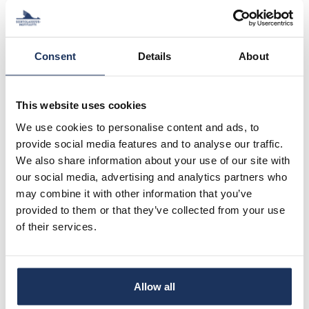
Keskeiset yhteistyökumppanit:
Tampereen yliopisto,
Bedfordshiren yliopisto (Iso-Britannia) ja NORCE
Norwegian Research Centre (Norja).
Consent
Details
About
Tutkijat:
This website uses cookies
We use cookies to personalise content and ads, to
provide social media features and to analyse our traffic.
We also share information about your use of our site with
Marja Tiilikainen
our social media, advertising and analytics partners who
may combine it with other information that you’ve
provided to them or that they’ve collected from your use
of their services.
Fath E Mubeen
Mervi Kaukko
(Tampereen yliopisto)
Allow all