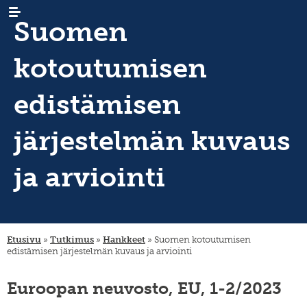
Suomen
kotoutumisen
edistämisen
järjestelmän kuvaus
AJANKOHTAISTA
uutiset
tapahtumat
TUTKIMUS
maastamuutto
ja arviointi
uutiskirjeet
maahanmuutto
ARKISTO
sukututkimus
/
siirtolaisrekisteri
maan
KIRJASTO
digiaineistot
sisäinen
muutto
hankkeet
JULKAISUT
tervetuloa,
tervemenoa
Etusivu
»
Tutkimus
»
Hankkeet
»
Suomen kotoutumisen
hankkeet
keruut
-
INSTITUUTTI
organisaatio
edistämisen järjestelmän kuvaus ja arviointi
podcast
ja
vierailevat
lahjoita
säännöt
YHTEYSTIEDOT
tutkijat
julkaisusarjat
Euroopan neuvosto, EU, 1-2/2023
strategia
FI
migration-