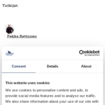
SWE
muuttoliike
henkilöstö
Tutkijat:
EN
finnish
apurahat
yearbook
of
väitöskirjapalkinto
population
research
meille
töihin
siirtolaisuusinstituutin
Pekka Kettunen
kiertävä
näyttely
julkaise
meillä
Hankkeen tavoite:
verkkokauppa
Consent
Details
About
Euroopan Neuvosto (Council of Europe) on
käynnistänyt hankkeen yhdessä EU:n kanssa: Building
an inclusive integration approach in Finland.
This website uses cookies
Tähän liittyen Pekka Kettunen kokoaa perustiedot
We use cookies to personalise content and ads, to
Suomen kotoutumisen edistämisen järjestelmästä,
provide social media features and to analyse our traffic.
toimijoista ja järjestelmää koskevasta tutkimustiedosta.
We also share information about your use of our site with
Suomen osuuteen liittyy erillinen selvitys hyvien