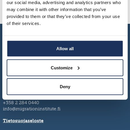
our social media, advertising and analytics partners who
väestösuhteiden politiikasta ja toteutuksesta.
may combine it with other information that you’ve
Hankkeen sivu
provided to them or that they’ve collected from your use
of their services.
Allow all
Customize
Deny
Turku – Seinäjoki – Vaasa
Yhteystiedot ja aukioloajat
+358 2 284 0440
info@migrationinstitute.fi
Tietosuojaseloste