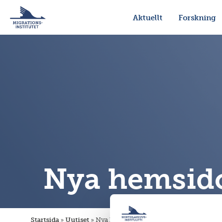
Aktuellt
Forskning
Nya hemsido
Startsida
»
Uutiset
»
Nya hemsidor och emigrationsregistret