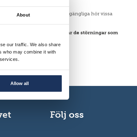
ll de material som inte är tillgängliga hör vissa
About
k igen hösten 2020. Vi beklagar de störningar som
se our traffic. We also share
ers who may combine it with
 services.
la@migrationinstitute.fi.
Allow all
vet
Följ oss