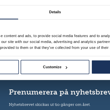
r en del av materialen på vår hemsida inte tillgängliga. Ti
Details
år 2020 på grund av föråldrad teknik. Tjänsten är i bru
vändare.
e content and ads, to provide social media features and to analy
 hemsidan, tag kontakt: info@siirtolaisuusinstituutti.fi
 our site with our social media, advertising and analytics partn
 provided to them or that they’ve collected from your use of their
du vara i kontakt med arkivarie Jarno Heinilä: jarno.heini
v hemsidan orsakar.
Customize
Prenumerera på nyhetsbre
Nyhetsbrevet skickas ut tio gånger om året.