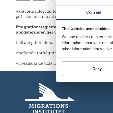
Våra hemsidor har förnyades. Under denna process ä
Consent
pdf-filer, bildarkivet och emigrationsregistret.
Emigrationsregistret är ur bruk under början av 
This website uses cookies
uppdateringen ger upphov till för registerns an
We use cookies to personalis
Ifall det pdf material du behöver och inte hittar på
information about your use of
other information that you’ve
Angående förfrågningar som berör bildarkivet, kan 
Vi beklagar de tillfälliga besvär som förnyelsen a
Deny