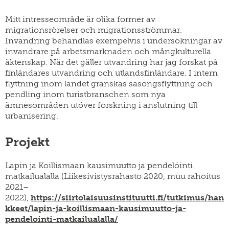
Mitt intresseområde är olika former av
migrationsrörelser och migrationsströmmar.
Invandring behandlas exempelvis i undersökningar av
invandrare på arbetsmarknaden och mångkulturella
äktenskap. När det gäller utvandring har jag forskat på
finländares utvandring och utlandsfinländare. I intern
flyttning inom landet granskas säsongsflyttning och
pendling inom turistbranschen som nya
ämnesområden utöver forskning i anslutning till
urbanisering.
Projekt
Lapin ja Koillismaan kausimuutto ja pendelöinti
matkailualalla (Liikesivistysrahasto 2020, muu rahoitus
2021–
2022),
https://siirtolaisuusinstituutti.fi/tutkimus/han
kkeet/lapin-ja-koillismaan-kausimuutto-ja-
pendelointi-matkailualalla/