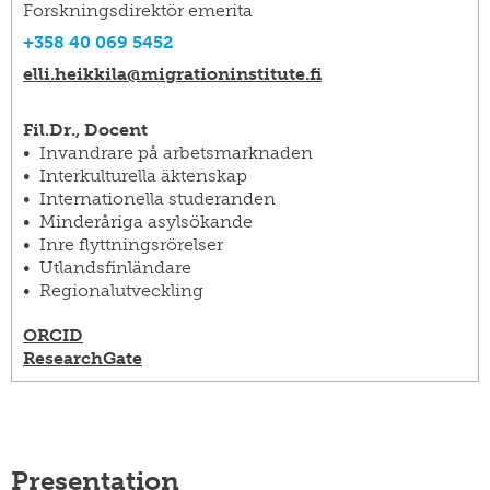
Forskningsdirektör emerita
+358 40 069 5452
elli.heikkila@​migrationinstitute.fi
Fil.Dr., Docent
Invandrare på arbetsmarknaden
Interkulturella äktenskap
Internationella studeranden
Minderåriga asylsökande
Inre flyttningsrörelser
Utlandsfinländare
Regionalutveckling
ORCID
ResearchGate
Presentation