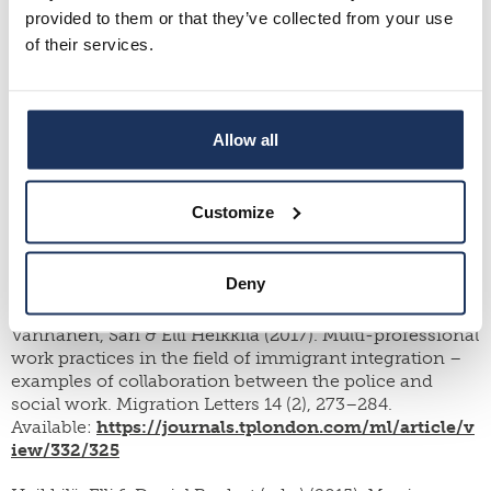
Borsch, Anne Sofie, Christopher Jamil de Montgomery,
provided to them or that they’ve collected from your use
Karl Gauffin, Ketil Eide, Elli Heikkilä & Signe Smith
of their services.
Jervelund (2018). Health, Education and Employment
Outcomes in Young Refugees in the Nordic Countries:
A Systematic Review. Scandinavian Journal of Public
Health, 1–13. Sage Journals.
Allow all
Available:
https://journals.sagepub.com/doi/10.1177/1
403494818787099
Customize
Heikkilä, Elli (ed.) (2017). Immigrants and the labour
markets. Experiences from abroad and Finland.
Publications 17. Turku: Migration Institute of Finland.
Deny
Available:
https://www.doria.fi/handle/10024/178081
Vanhanen, Sari & Elli Heikkilä (2017). Multi-professional
work practices in the field of immigrant integration –
examples of collaboration between the police and
social work. Migration Letters 14 (2), 273–284.
Available:
https://journals.tplondon.com/ml/article/v
iew/332/325