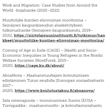
Work and Migration: Case Studies from Around the
World -kirjahanke (2020–2021)
Muuttoliike kuntien elinvoiman moottorina –
Seinäjoen kaupunkiseudun aluekehityksen
tutkimushanke (Seinäjoen kaupunkiseutu, 2019–
2021),
https://siirtolaisuusinstituutti.fi/tutkimus/han
kkeet/muuttoliike-kuntien-elinvoiman-moottorina/
Coming of Age in Exile (CAGE) – Health and Socio-
Economic Inequities in Young Refugees in the Nordic
Welfare Societies (NordForsk, 2015–
2020),
https://cage.ku.dk/about/
AboaNova – Maahanmuuttajien kotoutumisen
edistäminen Turun seudulla (Euroopan sosiaalirahasto
2017–
2020),
https://www.koulutustakuu.fi/aboanova/
Sata omenapuuta – moninuorinen Suomi (EUSA –
Turvapaikka-, maahanmuutto- ja kotouttamisrahasto,