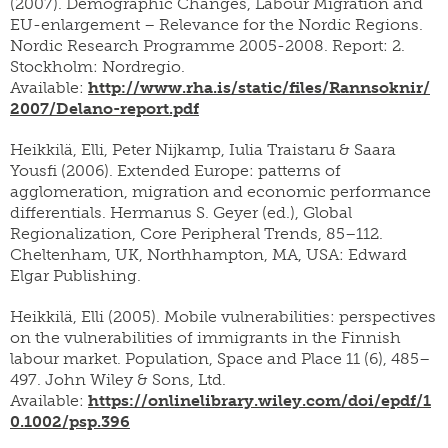
(2007). Demographic Changes, Labour Migration and
EU-enlargement – Relevance for the Nordic Regions.
Nordic Research Programme 2005-2008. Report: 2.
Stockholm: Nordregio.
Available:
http://www.rha.is/static/files/Rannsoknir/
2007/Delano-report.pdf
Heikkilä, Elli, Peter Nijkamp, Iulia Traistaru & Saara
Yousfi (2006). Extended Europe: patterns of
agglomeration, migration and economic performance
differentials. Hermanus S. Geyer (ed.), Global
Regionalization, Core Peripheral Trends, 85–112.
Cheltenham, UK, Northhampton, MA, USA: Edward
Elgar Publishing.
Heikkilä, Elli (2005). Mobile vulnerabilities: perspectives
on the vulnerabilities of immigrants in the Finnish
labour market. Population, Space and Place 11 (6), 485–
497. John Wiley & Sons, Ltd.
Available:
https://onlinelibrary.wiley.com/doi/epdf/1
0.1002/psp.396