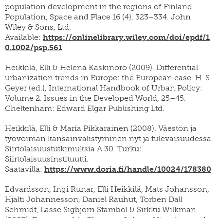
population development in the regions of Finland.
Population, Space and Place 16 (4), 323–334. John
Wiley & Sons, Ltd.
Available:
https://onlinelibrary.wiley.com/doi/epdf/1
0.1002/psp.561
Heikkilä, Elli & Helena Kaskinoro (2009). Differential
urbanization trends in Europe: the European case. H. S.
Geyer (ed.), International Handbook of Urban Policy:
Volume 2. Issues in the Developed World, 25–45.
Cheltenham: Edward Elgar Publishing Ltd.
Heikkilä, Elli & Maria Pikkarainen (2008). Väestön ja
työvoiman kansainvälistyminen nyt ja tulevaisuudessa.
Siirtolaisuustutkimuksia A 30. Turku:
Siirtolaisuusinstituutti.
Saatavilla:
https://www.doria.fi/handle/10024/178380
Edvardsson, Ingi Runar, Elli Heikkilä, Mats Johansson,
Hjalti Johannesson, Daniel Rauhut, Torben Dall
Schmidt, Lasse Sigbjörn Stamböl & Sirkku Wilkman