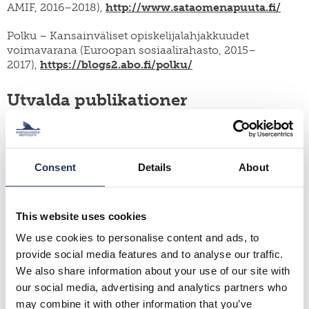
AMIF, 2016–2018),
http://www.sataomenapuuta.fi/
Polku – Kansainväliset opiskelijalahjakkuudet
voimavarana (Euroopan sosiaalirahasto, 2015–
2017),
https://blogs2.abo.fi/polku/
Utvalda publikationer
Heikkilä, Elli & Nafisa Yeasmin (2021). Labour market
integration of immigrants in Finland. Jeffrey H. Cohen
& Ibrahim Sirkeci (eds.), Handbook of Culture and
Consent
Details
About
Migration, 186–202. Cheltenham: Edward Elgar
Publishing Ltd., Elgar Handbooks in Migration.
This website uses cookies
Heikkilä, Elli (toim./ed.) (2020). Mihin suuntaan Suomi
kehittyy? Liikkuvuuden ja muuttoliikkeen dynamiikka.
We use cookies to personalise content and ads, to
In Which Direction is Finland Evolving? The Dynamics
provide social media features and to analyse our traffic.
of Mobility and Migration. X Muuttoliikesymposium
We also share information about your use of our site with
2019. Julkaisuja 39. Turku: Siirtolaisuusinstituutti.
our social media, advertising and analytics partners who
Saatavilla:
https://www.doria.fi/handle/10024/180503
may combine it with other information that you’ve